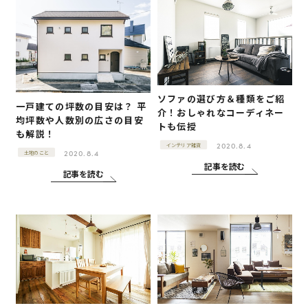
ソファの選び方＆種類をご紹
一戸建ての坪数の目安は？ 平
介！おしゃれなコーディネー
均坪数や人数別の広さの目安
トも伝授
も解説！
2020.8.4
インテリア雑貨
2020.8.4
土地のこと
記事を読む
記事を読む