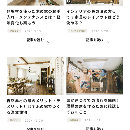
無垢材を使った木の家のお手
インテリアの色の決め方っ
入れ・メンテナンスとは？経
て？家具のレイアウトはどう
年変化も楽もう
決める？
2023.5.19
2020.8.20
家のこと
インテリア雑貨
記事を読む
記事を読む
家が建つまでの流れを解説！
自然素材の家のメリット・デ
理想の家を作るために確認し
メリットとは？木の家でつく
ておくこと
る注文住宅
2024.4.17
2024.12.20
家のこと
家のこと
記事を読む
記事を読む