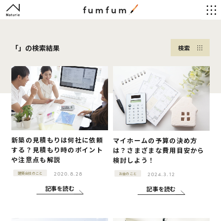
fumfum
「」の検索結果
検索
新築の見積もりは何社に依頼
マイホームの予算の決め方
する？見積もり時のポイント
は？さまざまな費用目安から
や注意点も解説
検討しよう！
2020.8.28
2024.3.12
建築会社のこと
お金のこと
記事を読む
記事を読む