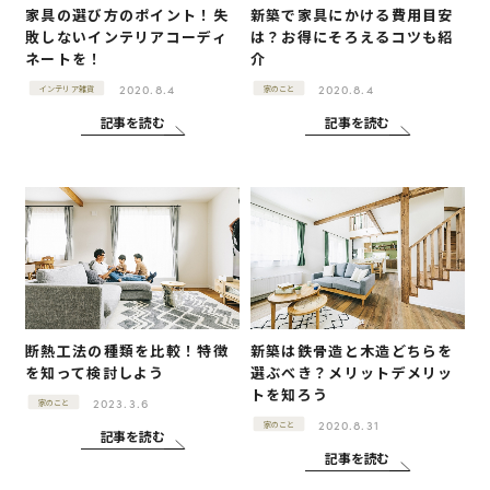
家具の選び方のポイント！失
新築で家具にかける費用目安
敗しないインテリアコーディ
は？お得にそろえるコツも紹
ネートを！
介
2020.8.4
2020.8.4
インテリア雑貨
家のこと
記事を読む
記事を読む
断熱工法の種類を比較！特徴
新築は鉄骨造と木造どちらを
を知って検討しよう
選ぶべき？メリットデメリッ
トを知ろう
2023.3.6
家のこと
2020.8.31
家のこと
記事を読む
記事を読む