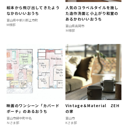
絵本から飛び出してきたよう
人気のコラベルタイルを施し
なかわいいおうち
た造作洗面と小上がり和室の
あるかわいいおうち
富山県中新川郡上市町
M様邸
富山県高岡市
Ｍ様邸
映画のワンシーン「カバード
Vintage＆Material ZEH
ポーチ」のあるおうち
の家
富山市婦中町中名
富山市
Ｎさま邸
Kさま邸