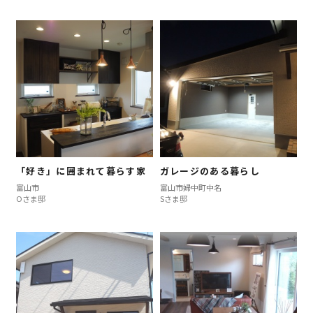
「好き」に囲まれて暮らす家
ガレージのある暮らし
富山市
富山市婦中町中名
Oさま邸
Sさま邸