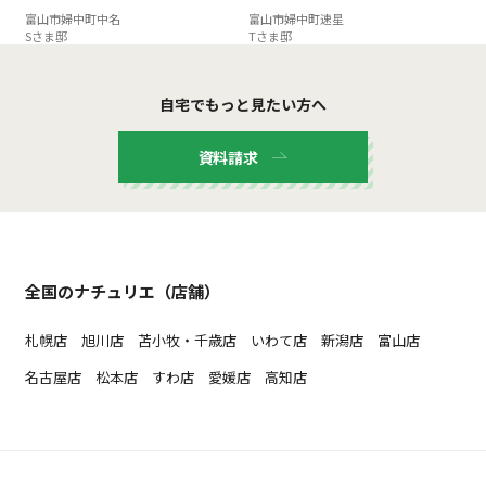
富山市婦中町中名
富山市婦中町速星
Sさま邸
Tさま邸
自宅でもっと見たい方へ
資料請求
全国のナチュリエ（店舗）
札幌店
旭川店
苫小牧・千歳店
いわて店
新潟店
富山店
名古屋店
松本店
すわ店
愛媛店
高知店