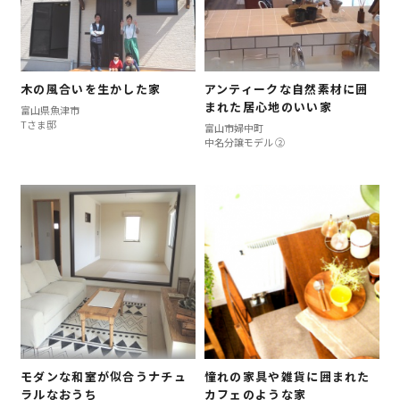
木の風合いを生かした家
アンティークな自然素材に囲
まれた居心地のいい家
富山県魚津市
Tさま邸
富山市婦中町
中名分譲モデル ②
モダンな和室が似合うナチュ
憧れの家具や雑貨に囲まれた
ラルなおうち
カフェのような家