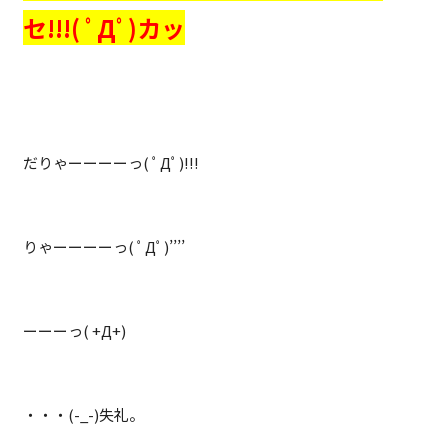
セ!!!( ﾟДﾟ)カッ
だりゃーーーーっ( ﾟДﾟ)!!!
りゃーーーーっ( ﾟДﾟ)’’’’
ーーーっ( +Д+)
・・・(-_-)失礼。