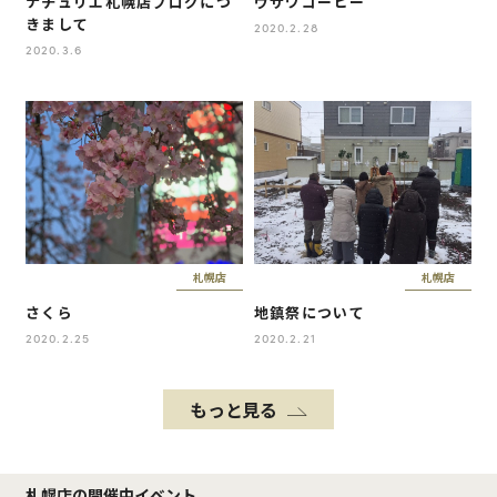
ナチュリエ札幌店ブログにつ
ウザワコーヒー
きまして
2020.2.28
2020.3.6
札幌店
札幌店
さくら
地鎮祭について
2020.2.25
2020.2.21
もっと見る
札幌店の開催中イベント