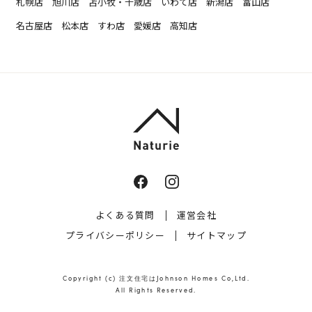
札幌店
旭川店
苫小牧・千歳店
いわて店
新潟店
富山店
名古屋店
松本店
すわ店
愛媛店
高知店
よくある質問
運営会社
プライバシーポリシー
サイトマップ
Copyright (c)
注文住宅はJohnson Homes
Co,Ltd.
All Rights Reserved.