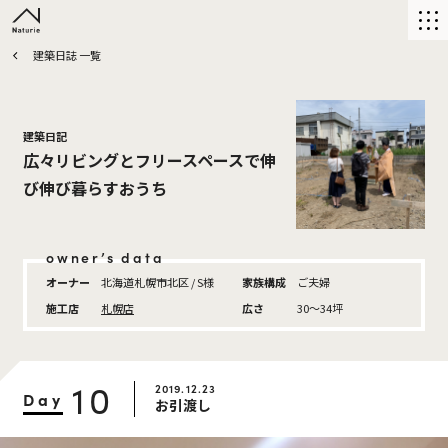
建築日誌 一覧
建築日記
広々リビングとフリースペースで伸
び伸び暮らすおうち
owner’s data
オーナー
北海道札幌市北区 / S様
家族構成
ご夫婦
施工店
札幌店
広さ
30〜34坪
10
2019.12.23
Day
お引渡し