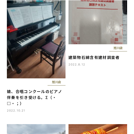
旭川店
建築物石綿含有建材調査者
2022.8.12
旭川店
娘、合唱コンクールのピアノ
伴奏を引き受ける。Σ（・
□・；）
2022.10.21