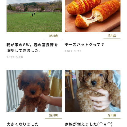
旭川店
旭川店
チーズハットグって？
我が家のGW。春の富良野を
満喫してきました。
2022.3.25
2022.5.20
旭川店
旭川店
大きくなりました
家族が増えました(⌒∇⌒)