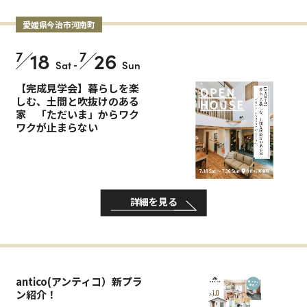
愛媛県今治市河南町
7
18
7
26
Sat
-
Sun
【完成見学会】暮らしを楽
しむ、土間と吹抜けのある
家 「ただいま」からワク
ワクが止まらない
詳細を見る
antico(アンティコ）新プラ
ン紹介！