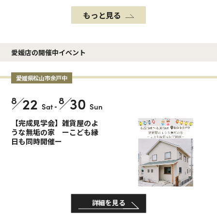
もっと見る
愛媛店の開催中イベント
愛媛県松山市余戸中
8
22
8
30
Sat
-
Sun
【完成見学会】雑貨屋のよ
うな無垢の家 ーこども縁
日も同時開催ー
詳細を見る