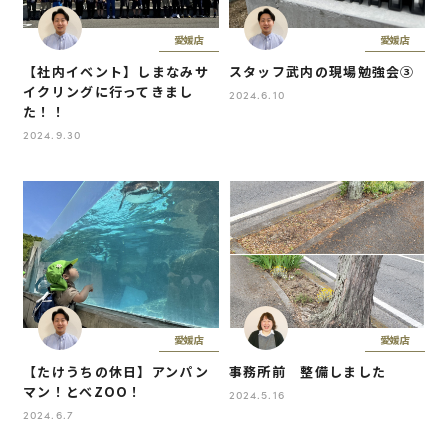
愛媛店
愛媛店
【社内イベント】しまなみサ
スタッフ武内の現場勉強会③
イクリングに行ってきまし
2024.6.10
た！！
2024.9.30
愛媛店
愛媛店
【たけうちの休日】アンパン
事務所前 整備しました
マン！とべZOO！
2024.5.16
2024.6.7