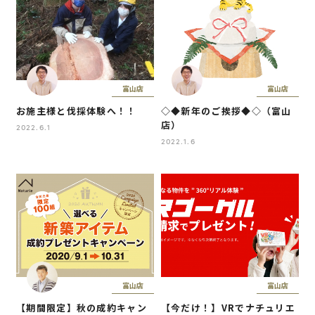
富山店
富山店
お施主様と伐採体験へ！！
◇◆新年のご挨拶◆◇（富山
店）
2022.6.1
2022.1.6
富山店
富山店
【期間限定】秋の成約キャン
【今だけ！】VRでナチュリエ