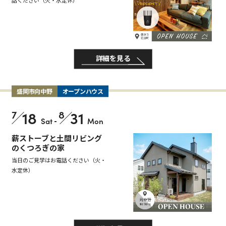
詳細を見る
盛岡市向中野
オープンハウス
7
18
8
31
Sat
-
Mon
薪ストーブと土間リビング
のくつろぎの家
当日のご見学はお電話ください（火・
水定休）