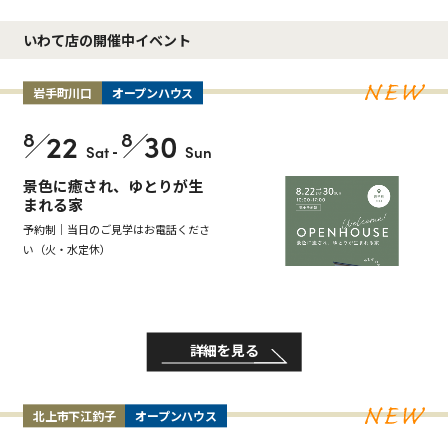
いわて店の開催中イベント
岩手町川口
オープンハウス
8
22
8
30
Sat
-
Sun
景色に癒され、ゆとりが生
まれる家
予約制｜当日のご見学はお電話くださ
い（火・水定休）
詳細を見る
北上市下江釣子
オープンハウス