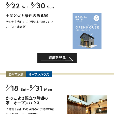
8
22
8
30
Sat
-
Sun
土間と火と景色のある家
予約制｜当日のご見学はお電話くださ
い（火・水定休）
詳細を見る
奥州市水沢
オープンハウス
7
18
8
31
Sat
-
Mon
かっこよさ際立つ無垢の
家 オープンハウス
予約制｜前日15時以降のご予約はお電
話ください（火・水定休）