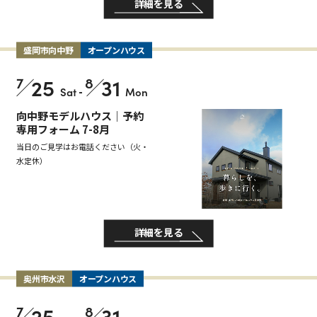
詳細を見る
盛岡市向中野
オープンハウス
7
25
8
31
Sat
-
Mon
向中野モデルハウス｜予約
専用フォーム 7-8月
当日のご見学はお電話ください（火・
水定休）
詳細を見る
奥州市水沢
オープンハウス
7
25
8
31