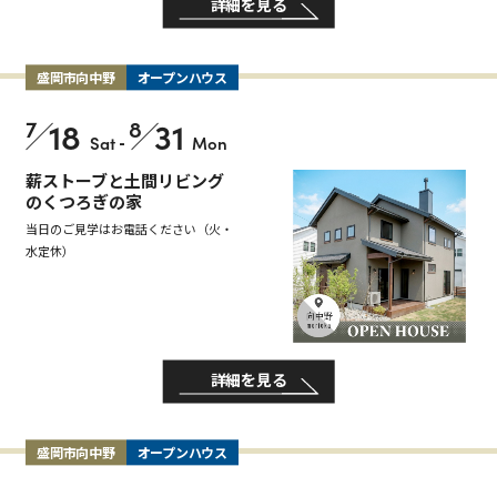
詳細を見る
盛岡市向中野
オープンハウス
7
18
8
31
Sat
-
Mon
薪ストーブと土間リビング
のくつろぎの家
当日のご見学はお電話ください（火・
水定休）
詳細を見る
盛岡市向中野
オープンハウス