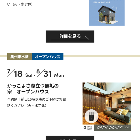
い（火・水定休）
詳細を見る
奥州市水沢
オープンハウス
7
18
8
31
Sat
-
Mon
かっこよさ際立つ無垢の
家 オープンハウス
予約制｜前日15時以降のご予約はお電
話ください（火・水定休）