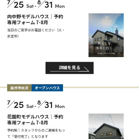
7
25
8
31
Sat
-
Mon
向中野モデルハウス｜予約
専用フォーム 7-8月
当日のご見学はお電話ください（火・
水定休）
詳細を見る
奥州市水沢
オープンハウス
7
25
8
31
Sat
-
Mon
花園町モデルハウス｜予約
専用フォーム 7-8月
予約制｜スタッフからのご連絡をもっ
て「受付完了」となります