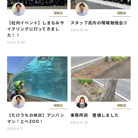
愛媛店
愛媛店
【社内イベント】しまなみサ
スタッフ武内の現場勉強会③
イクリングに行ってきまし
2024.6.10
た！！
2024.9.30
愛媛店
愛媛店
【たけうちの休日】アンパン
事務所前 整備しました
マン！とべZOO！
2024.5.16
2024.6.7