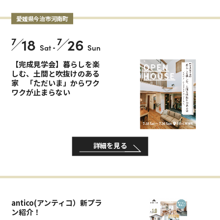
愛媛県今治市河南町
7
18
7
26
Sat
-
Sun
【完成見学会】暮らしを楽
しむ、土間と吹抜けのある
家 「ただいま」からワク
ワクが止まらない
詳細を見る
antico(アンティコ）新プラ
ン紹介！