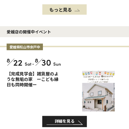
もっと見る
愛媛店の開催中イベント
愛媛県松山市余戸中
8
22
8
30
Sat
-
Sun
【完成見学会】雑貨屋のよ
うな無垢の家 ーこども縁
日も同時開催ー
詳細を見る