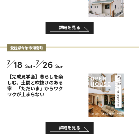
詳細を見る
愛媛県今治市河南町
7
18
7
26
Sat
-
Sun
【完成見学会】暮らしを楽
しむ、土間と吹抜けのある
家 「ただいま」からワク
ワクが止まらない
詳細を見る