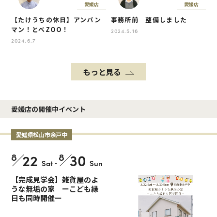
愛媛店
愛媛店
【たけうちの休日】アンパン
事務所前 整備しました
マン！とべZOO！
2024.5.16
2024.6.7
もっと見る
愛媛店の開催中イベント
愛媛県松山市余戸中
8
22
8
30
Sat
-
Sun
【完成見学会】雑貨屋のよ
うな無垢の家 ーこども縁
日も同時開催ー