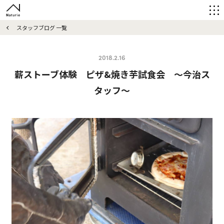
スタッフブログ 一覧
2018.2.16
薪ストーブ体験 ピザ&焼き芋試食会 ～今治ス
タッフ～