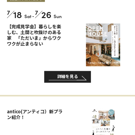
7
18
7
26
Sat
-
Sun
【完成見学会】暮らしを楽
しむ、土間と吹抜けのある
家 「ただいま」からワク
ワクが止まらない
詳細を見る
antico(アンティコ）新プラ
ン紹介！