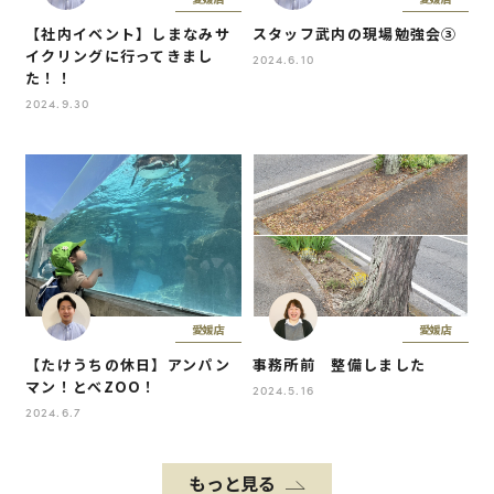
【社内イベント】しまなみサ
スタッフ武内の現場勉強会③
イクリングに行ってきまし
2024.6.10
た！！
2024.9.30
愛媛店
愛媛店
【たけうちの休日】アンパン
事務所前 整備しました
マン！とべZOO！
2024.5.16
2024.6.7
もっと見る