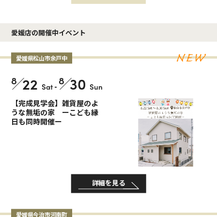
愛媛店の開催中イベント
愛媛県松山市余戸中
8
22
8
30
Sat
-
Sun
【完成見学会】雑貨屋のよ
うな無垢の家 ーこども縁
日も同時開催ー
詳細を見る
愛媛県今治市河南町