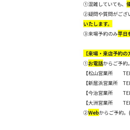
①混雑していても、
②疑問や質問がござ
いたします。
③来場予約のみ
平日
【来場・来店予約の
①
お電話
からご予約
【松山営業所 TEL：0
【新居浜営業所 TEL：0
【今治営業所 TEL：0
【大洲営業所 TEL：0
②
Web
からご予約。