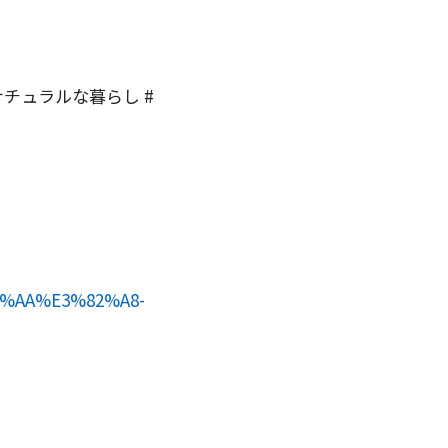
ナチュラルな暮らし #
3%AA%E3%82%A8-