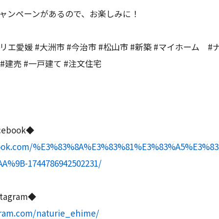
amキャンペーンがあるので、お楽しみに！
リエ愛媛 #大洲市 #今治市 #松山市 #新築 #マイホーム #
#建売 #一戸建て #注文住宅
ebook◆
ebook.com/%E3%83%8A%E3%83%81%E3%83%A5%E3%8
%9B-1744786942502231/
agram◆
gram.com/naturie_ehime/