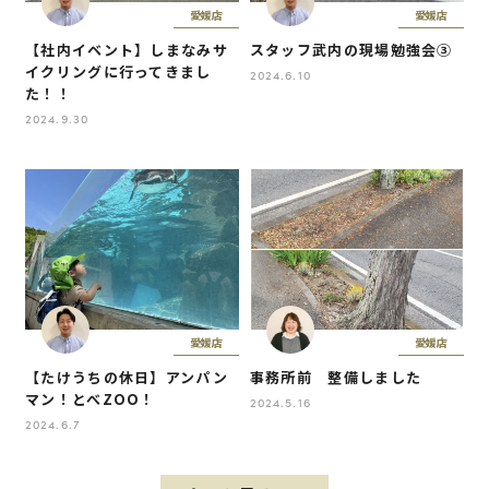
愛媛店
愛媛店
【社内イベント】しまなみサ
スタッフ武内の現場勉強会③
イクリングに行ってきまし
2024.6.10
た！！
2024.9.30
愛媛店
愛媛店
【たけうちの休日】アンパン
事務所前 整備しました
マン！とべZOO！
2024.5.16
2024.6.7