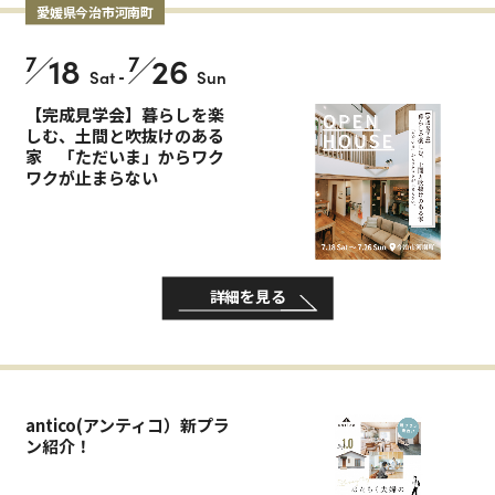
愛媛県今治市河南町
7
18
7
26
Sat
-
Sun
【完成見学会】暮らしを楽
しむ、土間と吹抜けのある
家 「ただいま」からワク
ワクが止まらない
詳細を見る
antico(アンティコ）新プラ
ン紹介！