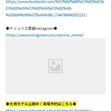
https://www.facebook.com/%E3%83%8A%E3%83%81%
E3%83%A5%E3%83%AA%E3%82%A8-
%E6%84%9B%E5%AA%9B-1744786942502231/
◆ナリュリエ愛媛Instagram◆
https://www.instagram.com/naturie_ehime/
◆大洲モデル公開中！来場予約はこちら◆
https://www.naturie.jp/shop/ehime/lp/kengaku/