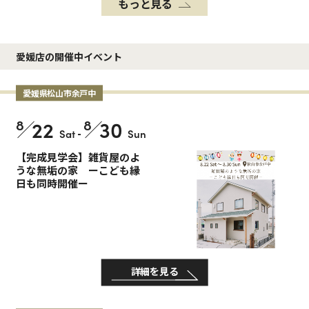
もっと見る
愛媛店の開催中イベント
愛媛県松山市余戸中
8
22
8
30
Sat
-
Sun
【完成見学会】雑貨屋のよ
うな無垢の家 ーこども縁
日も同時開催ー
詳細を見る