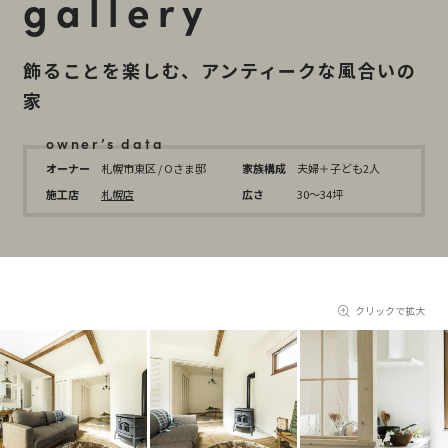
gallery
飾ることを楽しむ、アンティークな風合いの
家
owner’s data
オーナー
札幌市東区 / Oさま邸
家族構成
夫婦＋子ども2人
施工店
札幌店
広さ
30〜34坪
クリックで拡大