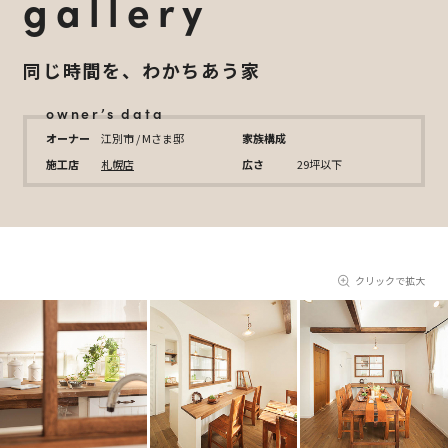
gallery
同じ時間を、わかちあう家
owner’s data
オーナー
江別市 / Mさま邸
家族構成
施工店
札幌店
広さ
29坪以下
クリックで拡大