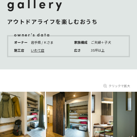
gallery
アウトドアライフを楽しむおうち
owner’s data
オーナー
岩手県 / Ｋさま
家族構成
ご夫婦＋子犬
施工店
いわて店
広さ
35坪以上
クリックで拡大