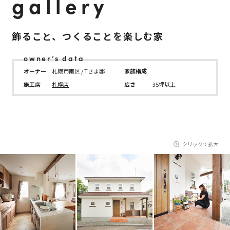
gallery
飾ること、つくることを楽しむ家
owner’s data
オーナー
札幌市南区 / Tさま邸
家族構成
施工店
札幌店
広さ
35坪以上
クリックで拡大