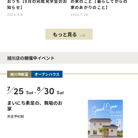
おうち【8月の完成見学会のお
の家のこと【暮らしてからの
知らせ】
家のあかりのこと】
2024.8.6
2024.7.26
もっと見る
旭川店の開催中イベント
旭川市新富
オープンハウス
7
25
8
30
Sat
-
Sat
まいにち素足の、無垢のお
家
完全予約制