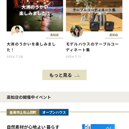
高知店
高知店
大洲のうかいを楽しみまし
モデルハウスのテーブルコー
た！
ディネート集
2024.7.26
2024.7.11
もっと見る
高知店の開催中イベント
香美市土佐山田町
オープンハウス
自然素材が心地よい 暮らす