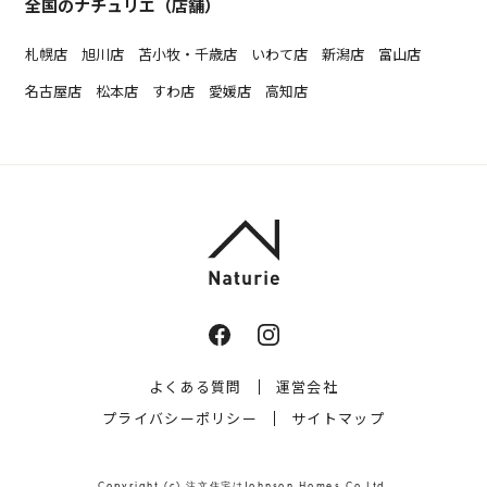
全国のナチュリエ（店舗）
札幌店
旭川店
苫小牧・千歳店
いわて店
新潟店
富山店
名古屋店
松本店
すわ店
愛媛店
高知店
よくある質問
運営会社
プライバシーポリシー
サイトマップ
Copyright (c)
注文住宅はJohnson Homes
Co,Ltd.