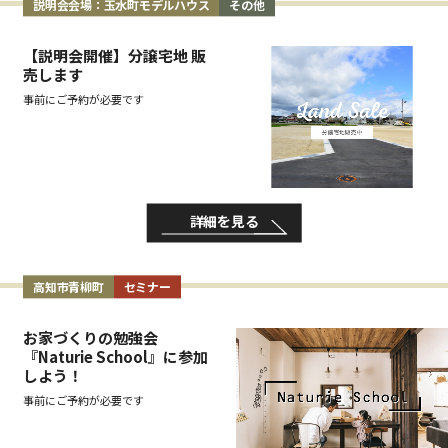
説明会会場：玉水町モデルハウス
その他
【説明会開催】分譲宅地 販
売します
事前にご予約が必要です
詳細を見る
高知市青柳町
セミナー
お家づくりの勉強会
『Naturie School』に参加
しよう！
事前にご予約が必要です