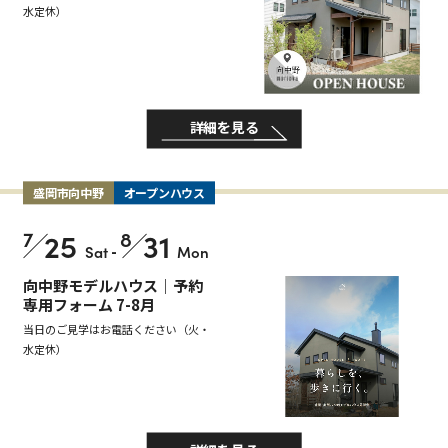
水定休）
詳細を見る
盛岡市向中野
オープンハウス
7
25
8
31
Sat
-
Mon
向中野モデルハウス｜予約
専用フォーム 7-8月
当日のご見学はお電話ください（火・
水定休）