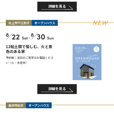
詳細を見る
北上市下江釣子
オープンハウス
8
22
8
30
Sat
-
Sun
12帖土間で愉しむ、火と景
色のある家
予約制｜当日のご見学はお電話くださ
い（火・水定休）
詳細を見る
奥州市水沢
オープンハウス