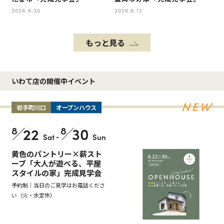
2026.6.30
2026.6.12
もっと見る
いわて店の開催中イベント
岩手町川口
オープンハウス
8
22
8
30
Sat
-
Sun
黄色のパントリー×薪スト
ーブ「大人が遊べる、平屋
スタイルの家」完成見学会
予約制｜当日のご見学はお電話くださ
い（火・水定休）