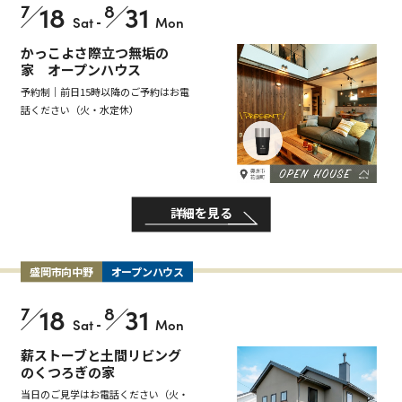
7
18
8
31
Sat
-
Mon
かっこよさ際立つ無垢の
家 オープンハウス
予約制｜前日15時以降のご予約はお電
話ください（火・水定休）
詳細を見る
盛岡市向中野
オープンハウス
7
18
8
31
Sat
-
Mon
薪ストーブと土間リビング
のくつろぎの家
当日のご見学はお電話ください（火・