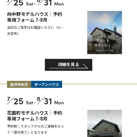
25
31
Sat
-
Mon
向中野モデルハウス｜予約
専用フォーム 7-8月
当日のご見学はお電話ください（火・
水定休）
詳細を見る
奥州市水沢
オープンハウス
7
25
8
31
Sat
-
Mon
花園町モデルハウス｜予約
専用フォーム 7-8月
予約制｜スタッフからのご連絡をもっ
て「受付完了」となります