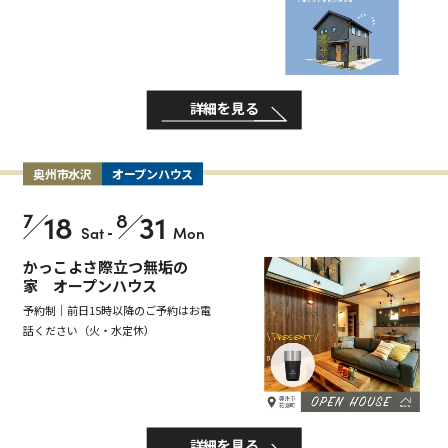
詳細を見る
奥州市水沢
オープンハウス
7
18
8
31
Sat
-
Mon
かっこよさ際立つ無垢の
家 オープンハウス
予約制｜前日15時以降のご予約はお電
話ください（火・水定休）
詳細を見る