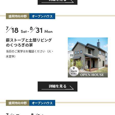
盛岡市向中野
オープンハウス
7
18
8
31
Sat
-
Mon
薪ストーブと土間リビング
のくつろぎの家
当日のご見学はお電話ください（火・
水定休）
詳細を見る
盛岡市向中野
オープンハウス
7
8