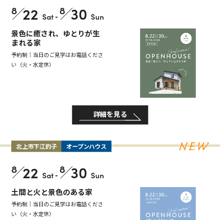
8
22
8
30
Sat
-
Sun
景色に癒され、ゆとりが生
まれる家
予約制｜当日のご見学はお電話くださ
い（火・水定休）
詳細を見る
北上市下江釣子
オープンハウス
8
22
8
30
Sat
-
Sun
土間と火と景色のある家
予約制｜当日のご見学はお電話くださ
い（火・水定休）