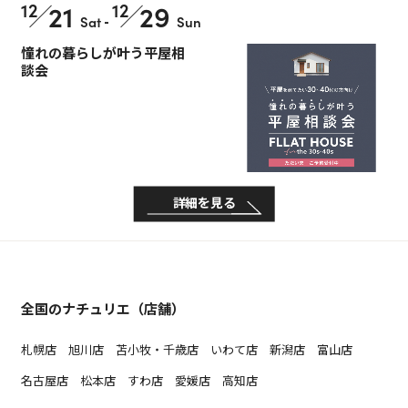
12
21
12
29
Sat
-
Sun
憧れの暮らしが叶う平屋相
談会
詳細を見る
全国のナチュリエ（店舗）
札幌店
旭川店
苫小牧・千歳店
いわて店
新潟店
富山店
名古屋店
松本店
すわ店
愛媛店
高知店