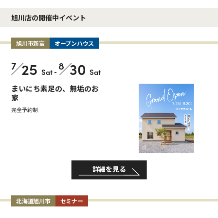
旭川店の開催中イベント
旭川市新富
オープンハウス
7
25
8
30
Sat
-
Sat
まいにち素足の、無垢のお
家
完全予約制
詳細を見る
北海道旭川市
セミナー